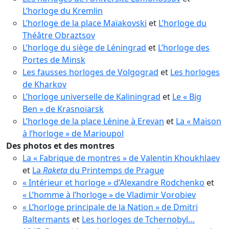
L’horloge du Kremlin
L’horloge de la place Maïakovski
et
L’horloge du
Théâtre Obraztsov
L’horloge du siège de Léningrad
et
L’horloge des
Portes de Minsk
Les fausses horloges de Volgograd
et
Les horloges
de Kharkov
L’horloge universelle de Kaliningrad
et
Le « Big
Ben » de Krasnoïarsk
L’horloge de la place Lénine à Erevan
et
La « Maison
à l’horloge » de Marioupol
Des photos et des montres
La « Fabrique de montres » de Valentin Khoukhlaev
et
La
Raketa
du Printemps de Prague
« Intérieur et horloge » d’Alexandre Rodchenko
et
« L’homme à l’horloge » de Vladimir Vorobiev
« L’horloge principale de la Nation » de Dmitri
Baltermants
et
Les horloges de Tchernobyl…