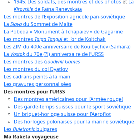
1945: Des soldats, des montres et des photos
et
La
Kirovskie
de Faïna Ranevskaïa
Les montres de l’Exposition agricole pan-soviétique
La
Slava
du Sommet de Malte
La Pobeda « Monument à Tchapaïev » de Gagarine
Les montres
Taïga Tangui
et l’or de Koltchak
Les ZIM du 400e anniversaire de Kouïbychev (Samara)
La
Vostok
du 70e (?!) anniversaire de l’URSS
Les montres des
Goodwill Games
Les montres du col Dyatlov
Les cadrans peints à la main
Les gravures personnalisées
Des montres pour l’URSS
Des montres américaines pour l’Armée rouge!
Des garde-temps suisses pour le sport soviétique
Un briquet-horloge suisse pour l’Aeroflot
Des horloges polonaises pour la marine soviétique
Les
Buletronic
bulgares
Ma Raketa voyageuse