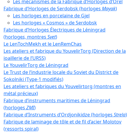
Les mécanismes de la Fabrique d’Horloges d’Orel
Fabrique d’Horloges de Serdobsk (horloges
Mayak
)
Les horloges en porcelaine de Gjel
Les horloges « Cosmos » de Serdobsk
Fabrique d’Horloges Électriques de Léningrad
(horloge
s,
montres
Svet
)
Le LenTochMekh et le LenRemChas
Les ateliers et fabrique du YouvelirTorg (Direction de la
ioaillerie de l’URSS)
Le YouvelirTorg de Léningrad
Le Trust de l’industrie locale du Soviet du District de
Sokolniki (Type-1 modifiés)
Les ateliers et fabriques du Youvelirtorg (montres en
métal précieux)
Fabrique d’instruments maritimes de Léningrad
(horloges
ZMI
)
Fabrique d’Instruments d’Ordjonikidze (horloges
Strela
)
Fabrique de laminage de tôle et de fil d’acier Molotov
(ressorts spiral)