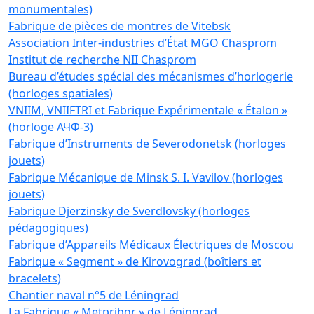
monumentales)
Fabrique de pièces de montres de Vitebsk
Association Inter-industries d’État MGO Chasprom
Institut de recherche NII Chasprom
Bureau d’études spécial des mécanismes d’horlogerie
(horloges spatiales)
VNIIM, VNIIFTRI et Fabrique Expérimentale « Étalon »
(horloge АЧФ-3)
Fabrique d’Instruments de Severodonetsk (horloges
jouets)
Fabrique Mécanique de Minsk S. I. Vavilov (horloges
jouets)
Fabrique Djerzinsky de Sverdlovsky (horloges
pédagogiques)
Fabrique d’Appareils Médicaux Électriques de Moscou
Fabrique « Segment » de Kirovograd (boîtiers et
bracelets)
Chantier naval n°5 de Léningrad
La Fabrique « Metpribor » de Léningrad