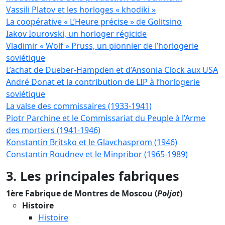
Vassili Platov et les horloges « khodiki »
La coopérative « L’Heure précise » de Golitsino
Iakov Iourovski, un horloger régicide
Vladimir « Wolf » Pruss, un pionnier de l’horlogerie
soviétique
L’achat de Dueber-Hampden et d’Ansonia Clock aux USA
André Donat et la contribution de LIP à l’horlogerie
soviétique
La valse des commissaires (1933-1941)
Piotr Parchine et le Commissariat du Peuple à l’Arme
des mortiers (1941-1946)
Konstantin Britsko et le Glavchasprom (1946)
Constantin Roudnev et le Minpribor (1965-1989)
3. Les principales fabriques
1ère Fabrique de Montres de Moscou (
Poljot
)
Histoire
Histoire