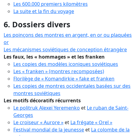
Les 600.000 premiers kilomètres
La suite et la fin du voyage
6. Dossiers divers
Les poinçons des montres en argent, en or ou plaquées
or
Les mécanismes soviétiques de conception étrangère
Les faux, les « hommages » et les franken
Les copies des modèles iconiques soviétiques
Les « franken » (montres recomposées)
Florilège de « Komandirkie » fake et franken
Les copies de montres occidentales basées sur des
montres soviétiques
Les motifs décoratifs récurrents
Le politruk Alexeï Yeremenko
et
Le ruban de Saint-
Georges
Le croiseur « Aurore »
et
La frégate « Orel »
Festival mondial de la jeunesse
et
La colombe de la