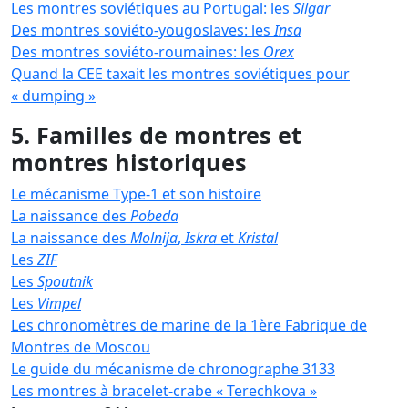
Les montres soviétiques au Portugal: les
Silgar
Des montres soviéto-yougoslaves: les
Insa
Des montres soviéto-roumaines: les
Orex
Quand la CEE taxait les montres soviétiques pour
« dumping »
5. Familles de montres et
montres historiques
Le mécanisme Type-1 et son histoire
La naissance des
Pobeda
La naissance des
Molnija
,
Iskra
et
Kristal
Les
ZIF
Les
Spoutnik
Les
Vimpel
Les chronomètres de marine de la 1ère Fabrique de
Montres de Moscou
Le guide du mécanisme de chronographe 3133
Les montres à bracelet-crabe « Terechkova »