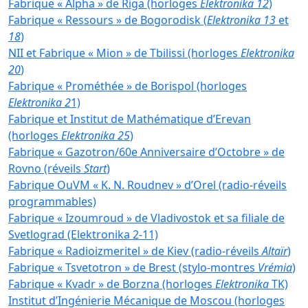
Fabrique « Alpha » de Riga (horloges
Elektronika 12
)
Fabrique « Ressours » de Bogorodisk (
Elektronika 13
et
18
)
NII et Fabrique « Mion » de Tbilissi (horloges
Elektronika
20
)
Fabrique « Prométhée » de Borispol (horloges
Elektronika 2
1)
Fabrique et Institut de Mathématique d’Erevan
(horloges
Elektronika 25
)
Fabrique « Gazotron/60e Anniversaire d’Octobre » de
Rovno (réveils
Start
)
Fabrique OuVM « K. N. Roudnev » d’Orel (radio-réveils
programmables)
Fabrique « Izoumroud » de Vladivostok et sa filiale de
Svetlograd (Elektronika 2-11)
Fabrique « Radioizmeritel » de Kiev (radio-réveils
Altaïr
)
Fabrique « Tsvetotron » de Brest (stylo-montres
Vrémia
)
Fabrique « Kvadr » de Borzna (horloges
Elektronika
TK)
Institut d’Ingénierie Mécanique de Moscou (horloges