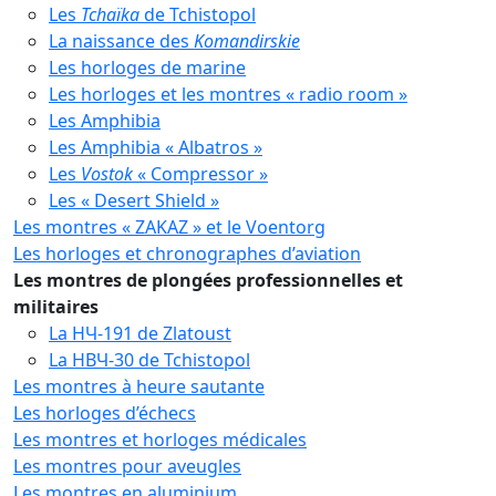
Les
Tchaïka
de Tchistopol
La naissance des
Komandirskie
Les horloges de marine
Les horloges et les montres « radio room »
Les Amphibia
Les Amphibia « Albatros »
Les
Vostok
« Compressor »
Les « Desert Shield »
Les montres « ZAKAZ » et le Voentorg
Les horloges et chronographes d’aviation
Les montres de plongées professionnelles et
militaires
La HЧ-191 de Zlatoust
La НВЧ-30 de Tchistopol
Les montres à heure sautante
Les horloges d’échecs
Les montres et horloges médicales
Les montres pour aveugles
Les montres en aluminium