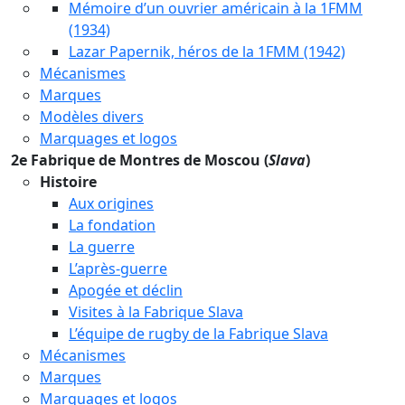
Mémoire d’un ouvrier américain à la 1FMM
(1934)
Lazar Papernik, héros de la 1FMM (1942)
Mécanismes
Marques
Modèles divers
Marquages et logos
2e Fabrique de Montres de Moscou (
Slava
)
Histoire
Aux origines
La fondation
La guerre
L’après-guerre
Apogée et déclin
Visites à la Fabrique Slava
L’équipe de rugby de la Fabrique Slava
Mécanismes
Marques
Marquages et logos