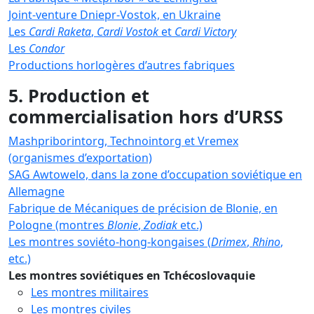
Joint-venture Dniepr-Vostok, en Ukraine
Les
Cardi Raketa
,
Cardi Vostok
et
Cardi Victory
Les
Condor
Productions horlogères d’autres fabriques
5. Production et
commercialisation hors d’URSS
Mashpriborintorg, Technointorg et Vremex
(organismes d’exportation)
SAG Awtowelo, dans la zone d’occupation soviétique en
Allemagne
Fabrique de Mécaniques de précision de Blonie, en
Pologne (montres
Blonie
,
Zodiak
etc.)
Les montres soviéto-hong-kongaises (
Drimex
,
Rhino
,
etc.)
Les montres soviétiques en Tchécoslovaquie
Les montres militaires
Les montres civiles