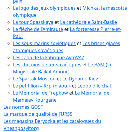
paix
Le logo des Jeux olympiques
et
Michka, la mascotte
olympique
La tour Spasskaya
et
La cathédrale Saint-Basile
Le flèche de l’Amirauté
et
La forteresse Pierre-et-
Paul
Les sous-marins soviétiques
et
Les brises-glaces
atomiques soviétiques
Les Lada de la Fabrique AvtoVAZ
Les chemins de fer soviétiques
et
Le BAM (la
Magistrale Baïkal-Amour)
Le Spartak Moscou
et
Le Dynamo Kiev
Le petit lion « Rrp-miaou »
et
Léopold le chat
Le Mémorial de Trepkow
et
Le Mémorial de
Mamaïev Kourgane
Les normes GOST
La marque de qualité de l’URSS
Les magasins Beryozka et les catalogues du
Vneshposyltorg