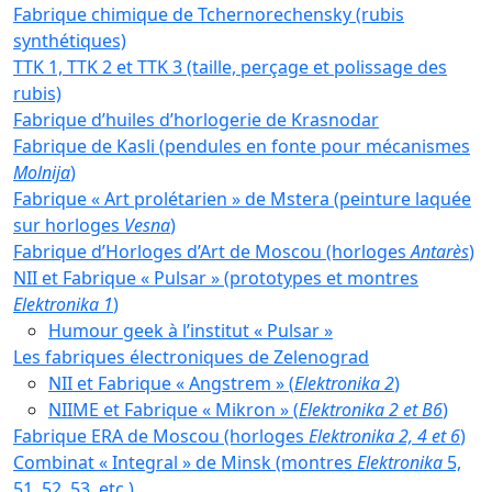
Fabrique chimique de Tchernorechensky (rubis
synthétiques)
TTK 1, TTK 2 et TTK 3 (taille, perçage et polissage des
rubis)
Fabrique d’huiles d’horlogerie de Krasnodar
Fabrique de Kasli (pendules en fonte pour mécanismes
Molnija
)
Fabrique « Art prolétarien » de Mstera (peinture laquée
sur horloges
Vesna
)
Fabrique d’Horloges d’Art de Moscou (horloges
Antarès
)
NII et Fabrique « Pulsar » (prototypes et montres
Elektronika 1
)
Humour geek à l’institut « Pulsar »
Les fabriques électroniques de Zelenograd
NII et Fabrique « Angstrem » (
Elektronika 2
)
NIIME et Fabrique « Mikron » (
Elektronika 2 et B6
)
Fabrique ERA de Moscou (horloges
Elektronika 2, 4 et 6
)
Combinat « Integral » de Minsk (montres
Elektronika
5,
51, 52, 53, etc.)