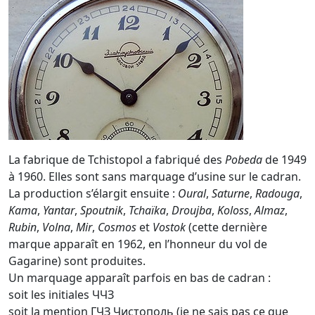
La fabrique de Tchistopol a fabriqué des
Pobeda
de 1949
à 1960. Elles sont sans marquage d’usine sur le cadran.
La production s’élargit ensuite :
Oural
,
Saturne
,
Radouga
,
Kama
,
Yantar
,
Spoutnik
,
Tchaïka
,
Droujba
,
Koloss
,
Almaz
,
Rubin
,
Volna
,
Mir
,
Cosmos
et
Vostok
(cette dernière
marque apparaît en 1962, en l’honneur du vol de
Gagarine) sont produites.
Un marquage apparaît parfois en bas de cadran :
soit les initiales ЧЧЗ
soit la mention ГЧЗ Чистополь (je ne sais pas ce que