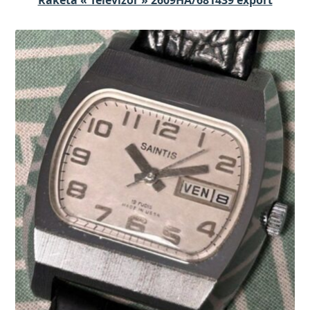
Raketa « Televizor » 2609HA/681439 export