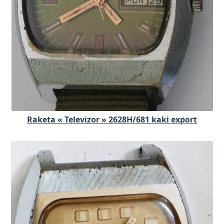
Raketa « Televizor » 2628H/681 kaki export