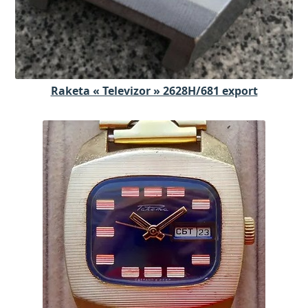
Raketa « Televizor » 2628H/681 export