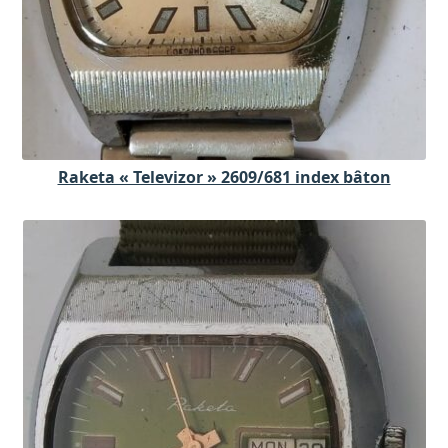
Raketa « Televizor » 2609/681 index bâton