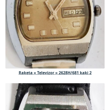
Raketa « Televizor » 2628H/681 kaki 2