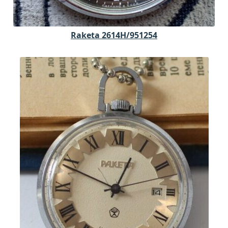
Raketa 2614H/951254