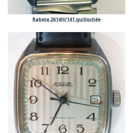
Raketa 2614H/141 guillochée