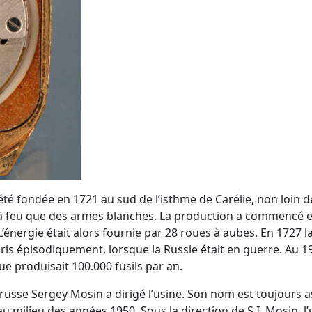
té fondée en 1721 au sud de l’isthme de Carélie, non loin d
 à feu que des armes blanches. La production a commencé 
L’énergie était alors fournie par 28 roues à aubes. En 1727 
ris épisodiquement, lorsque la Russie était en guerre. Au 1
ue produisait 100.000 fusils par an.
russe Sergey Mosin a dirigé l’usine. Son nom est toujours as
au milieu des années 1950. Sous la direction de S.I. Mosin, l