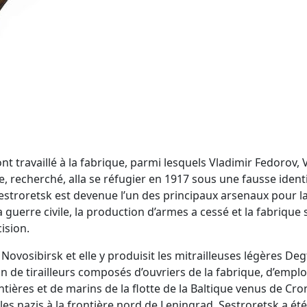
travaillé à la fabrique, parmi lesquels Vladimir Fedorov, V
, recherché, alla se réfugier en 1917 sous une fausse identi
e Sestroretsk est devenue l’un des principaux arsenaux pour 
 guerre civile, la production d’armes a cessé et la fabrique 
ision.
Novosibirsk et elle y produisit les mitrailleuses légères De
 de tirailleurs composés d’ouvriers de la fabrique, d’employ
tières et de marins de la flotte de la Baltique venus de Cro
 les nazis à la frontière nord de Leningrad. Sestroretsk a é