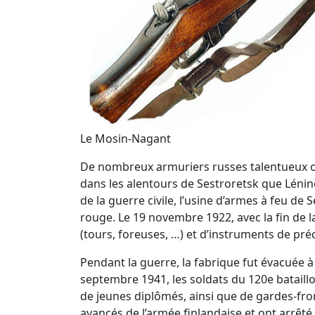
Le Mosin-Nagant
De nombreux armuriers russes talentueux ont 
dans les alentours de Sestroretsk que Lénine
de la guerre civile, l’usine d’armes à feu d
rouge. Le 19 novembre 1922, avec la fin de la
(tours, foreuses, …) et d’instruments de préc
Pendant la guerre, la fabrique fut évacuée à 
septembre 1941, les soldats du 120e bataillon
de jeunes diplômés, ainsi que de gardes-fron
avancés de l’armée finlandaise et ont arrêté