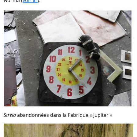
Norma (
voir ici
):
Strela
abandonnées dans la Fabrique « Jupiter »