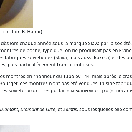
ollection B. Hanoï)
dès lors chaque année sous la marque Slava par la société
montres de poche, type que l’on ne produisait pas en France
es fabriques soviétiques (Slava, mais aussi Raketa) et des boi
ses, plus particulièrement franc-comtoises.
es montres en l’honneur du Tupolev 144, mais après le crash d
Bourget, ces montres n’ont pas été vendues. L’usine fabriq
es soviéto-bizontines portait « механизм cccp » (« mécanism
Diamant
,
Diamant de Luxe
, et
Saintis
, sous lesquelles elle c