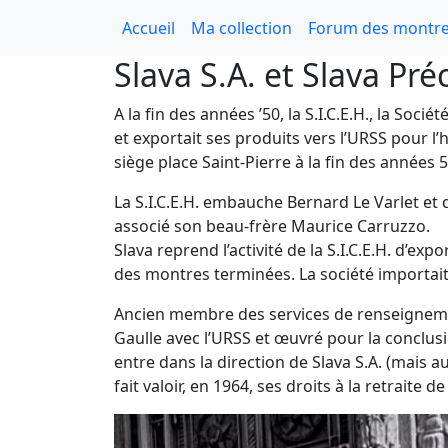
Accueil
Ma collection
Forum des montre
Slava S.A. et Slava Pr
A la fin des années ’50, la S.I.C.E.H., la So
et exportait ses produits vers l’URSS pour 
siège place Saint-Pierre à la fin des années 5
La S.I.C.E.H. embauche Bernard Le Varlet et
associé son beau-frère Maurice Carruzzo.
Slava reprend l’activité de la S.I.C.E.H. d’ex
des montres terminées. La société importait
Ancien membre des services de renseignemen
Gaulle avec l’URSS et œuvré pour la conclus
entre dans la direction de Slava S.A. (mais a
fait valoir, en 1964, ses droits à la retraite d