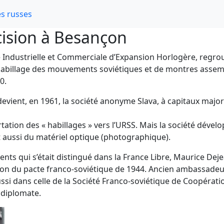
s russes
écision à Besançon
ciété Industrielle et Commerciale d’Expansion Horlogère, reg
l’habillage des mouvements soviétiques et de montres assemb
0.
 devient, en 1961, la société anonyme Slava, à capitaux maj
portation des « habillages » vers l’URSS. Mais la société déve
 aussi du matériel optique (photographique).
ts qui s’était distingué dans la France Libre, Maurice De
ion du pacte franco-soviétique de 1944. Ancien ambassadeur
ussi dans celle de la Société Franco-soviétique de Coopérati
e diplomate.