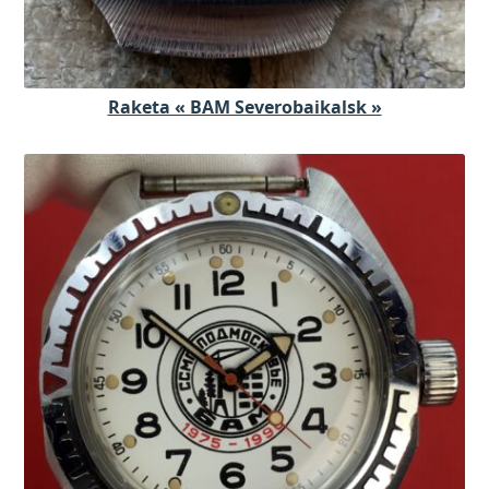
Raketa « BAM Severobaikalsk »