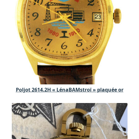
Poljot 2614.2H « LénaBAMstroï » plaquée or