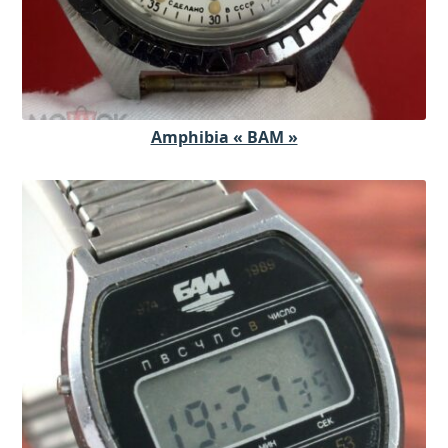
Amphibia « BAM »