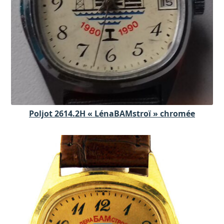
Poljot 2614.2H « LénaBAMstroï » chromée