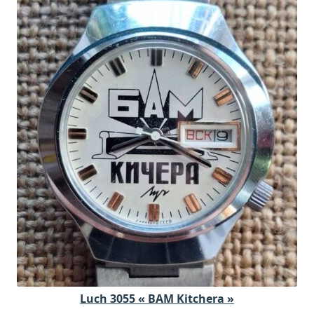
Luch 3055 « BAM Kitchera »