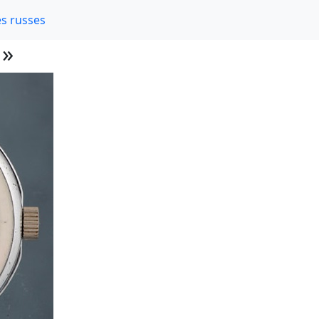
s russes
 »