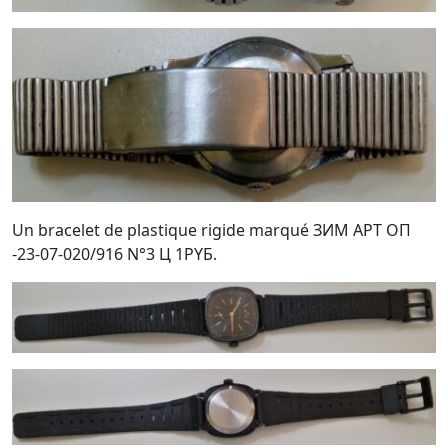
Un bracelet de plastique rigide marqué ЗИМ APT OП
-23-07-020/916 N°3 Ц 1PYБ.