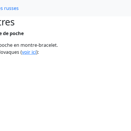
s russes
tres
e de poche
poche en montre-bracelet.
lovaques (
voir ici
):