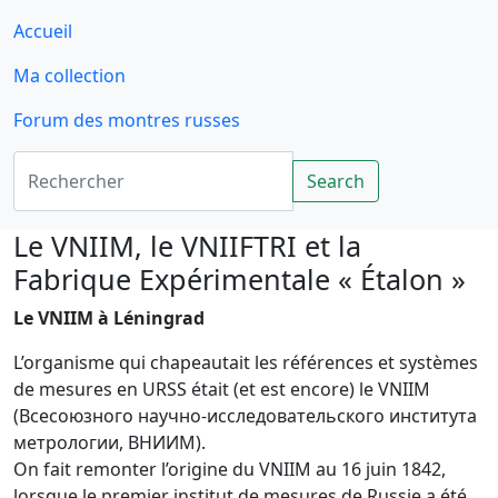
Accueil
Ma collection
Forum des montres russes
Rechercher
Search
Le VNIIM, le VNIIFTRI et la
Fabrique Expérimentale « Étalon »
Le VNIIM à Léningrad
L’organisme qui chapeautait les références et systèmes
de mesures en URSS était (et est encore) le VNIIM
(Всесоюзного научно-исследовательского института
метрологии, ВНИИМ).
On fait remonter l’origine du VNIIM au 16 juin 1842,
lorsque le premier institut de mesures de Russie a été