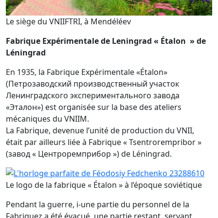
Le siège du VNIIFTRI, à Mendéléev
Fabrique Expérimentale de Leningrad « Étalon » de
Léningrad
En 1935, la Fabrique Expérimentale «Étalon»
(Петрозаводский производственный участок
Ленинградского экспериментального завода
«Эталон») est organisée sur la base des ateliers
mécaniques du VNIIM.
La Fabrique, devenue l’unité de production du VNII,
était par ailleurs liée à Fabrique « Tsentrorempribor »
(завод « Центроремприбор ») de Léningrad.
Le logo de la fabrique « Étalon » à l’époque soviétique
Pendant la guerre, i-une partie du personnel de la
Fabriquez a été évacué, une partie restant, servant