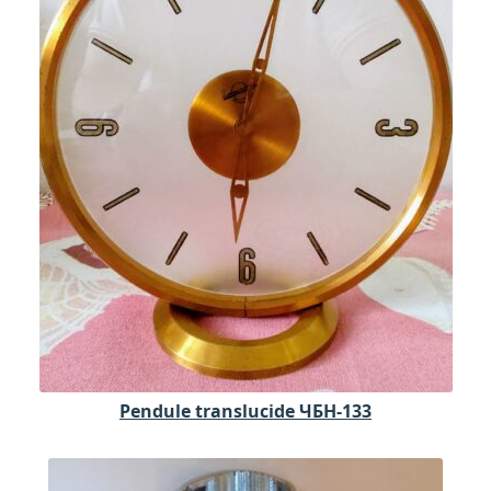
Pendule translucide ЧБН-133