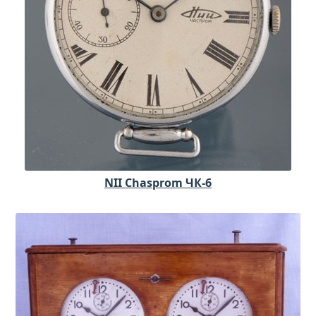
NII Chasprom ЧК-6