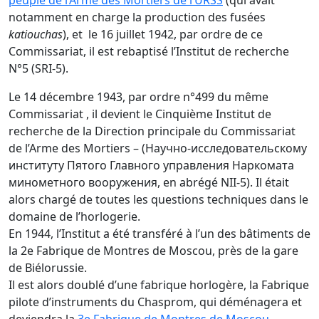
peuple de l’Arme des Mortiers de l’URSS
(qui avait
notamment en charge la production des fusées
katiouchas
), et le 16 juillet 1942, par ordre de ce
Commissariat, il est rebaptisé l’Institut de recherche
N°5 (SRI-5).
Le 14 décembre 1943, par ordre n°499 du même
Commissariat , il devient le Cinquième Institut de
recherche de la Direction principale du Commissariat
de l’Arme des Mortiers – (Научно-исследовательскому
институту Пятого Главного управления Наркомата
минометного вооружения, en abrégé NII-5). Il était
alors chargé de toutes les questions techniques dans le
domaine de l’horlogerie.
En 1944, l’Institut a été transféré à l’un des bâtiments de
la 2e Fabrique de Montres de Moscou, près de la gare
de Biélorussie.
Il est alors doublé d’une fabrique horlogère, la Fabrique
pilote d’instruments du Chasprom, qui déménagera et