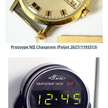
Protoype NII Chasprom (Poljot 2627/1193313)