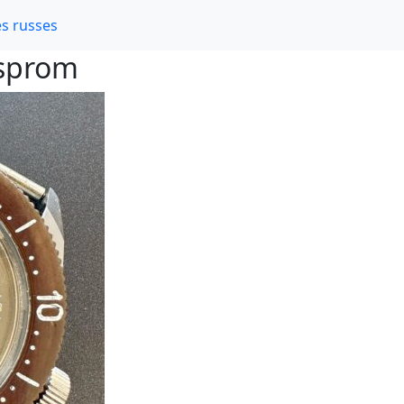
s russes
asprom