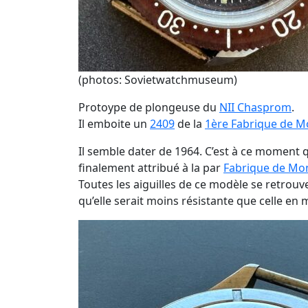
(photos: Sovietwatchmuseum)
Protoype de plongeuse du
NII Chasprom
.
Il emboite un
2409
de la
1ère Fabrique de 
Il semble dater de 1964. C’est à ce moment 
finalement attribué à la par
Fabrique de Mon
Toutes les aiguilles de ce modèle se retrouv
qu’elle serait moins résistante que celle en 