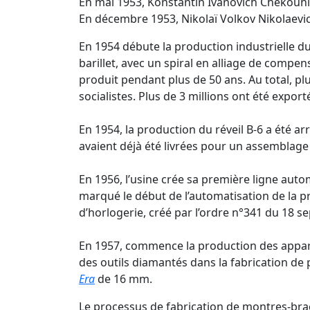
En mai 1953, Konstantin Ivanovich Chekounin
En décembre 1953, Nikolaï Volkov Nikolaevich
En 1954 débute la production industrielle du 
barillet, avec un spiral en alliage de compen
produit pendant plus de 50 ans. Au total, plu
socialistes. Plus de 3 millions ont été expor
En 1954, la production du réveil B-6 a été ar
avaient déjà été livrées pour un assemblag
En 1956, l’usine crée sa première ligne autom
marqué le début de l’automatisation de la p
d’horlogerie, créé par l’ordre n°341 du 18 
En 1957, commence la production des apparei
des outils diamantés dans la fabrication d
Era
de 16 mm.
Le processus de fabrication de montres-brac