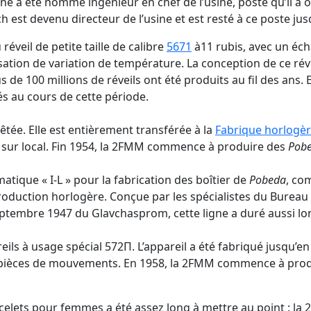
e a été nommé ingénieur en chef de l’usine, poste qu’il a 
 est devenu directeur de l’usine et est resté à ce poste ju
réveil de petite taille de calibre
5671
à11 rubis, avec un éch
sation de variation de température. La conception de ce réve
s de 100 millions de réveils ont été produits au fil des ans.
tés au cours de cette période.
rêtée. Elle est entièrement transférée à la
Fabrique horlogèr
e sur local. Fin 1954, la 2FMM commence à produire des
Pob
atique « I-L » pour la fabrication des boîtier de
Pobeda
, co
roduction horlogère. Conçue par les spécialistes du Bureau 
septembre 1947 du Glavchasprom, cette ligne a duré aussi l
ls à usage spécial 572П. L’appareil a été fabriqué jusqu’en
e pièces de mouvements. En 1958, la 2FMM commence à prod
elets pour femmes a été assez long à mettre au point : la