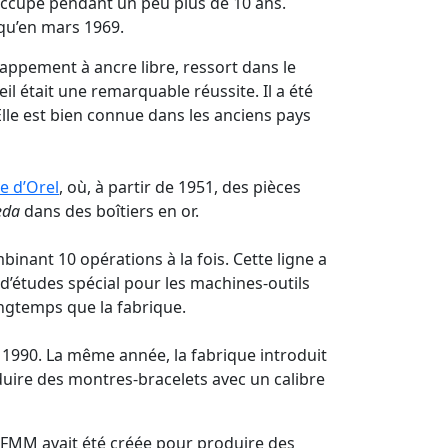
occupé pendant un peu plus de 10 ans.
squ’en mars 1969.
appement à ancre libre, ressort dans le
il était une remarquable réussite. Il a été
 Elle est bien connue dans les anciens pays
e d’Orel
, où, à partir de 1951, des pièces
eda
dans des boîtiers en or.
mbinant 10 opérations à la fois. Cette ligne a
d’études spécial pour les machines-outils
ongtemps que la fabrique.
 1990. La même année, la fabrique introduit
uire des montres-bracelets avec un calibre
 2FMM avait été créée pour produire des