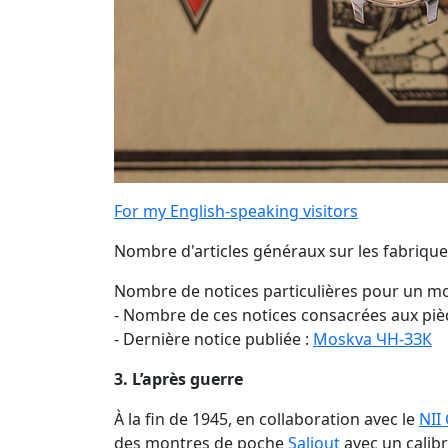
For my English-speaking visitors
Nombre d'articles généraux sur les fabriques
Nombre de notices particulières pour un mo
- Nombre de ces notices consacrées aux pièc
- Dernière notice publiée :
Moskva ЧН-ЗЗК
3. L’après guerre
À la fin de 1945, en collaboration avec le
NII
des montres de poche
Saliout
avec un calib