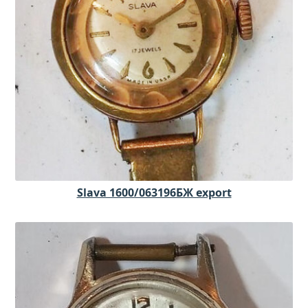
Slava 1600/063196БЖ export