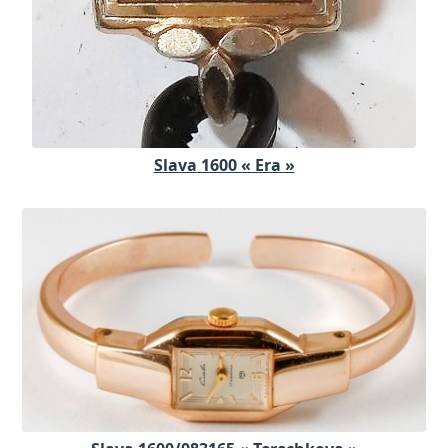
Slava 1600 « Era »