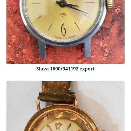
Slava 1600/941192 export