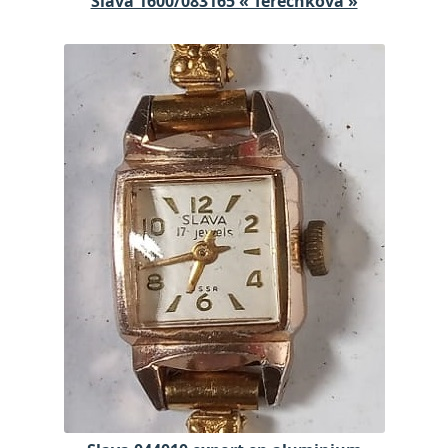
Slava 1600/083165 « Terechkova »