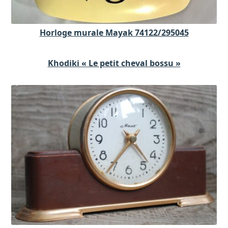
Horloge murale Mayak 74122/295045
Khodiki « Le petit cheval bossu »