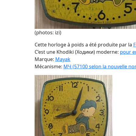
(photos: izi)
Cette horloge à poids a été produite par la
F
C’est une Khodiki (Ходики) moderne:
pour en
Marque:
Mayak
Mécanisme:
MЧ (57100 selon la nouvelle no