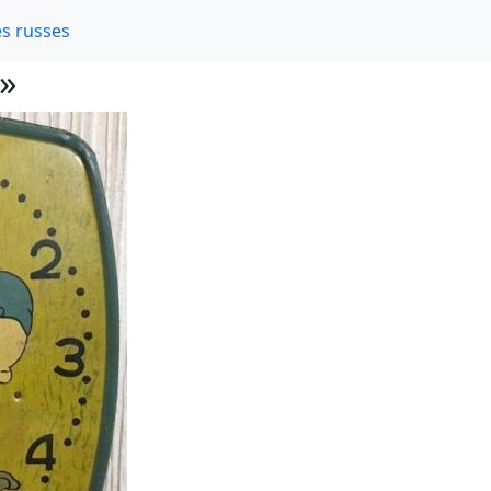
s russes
 »