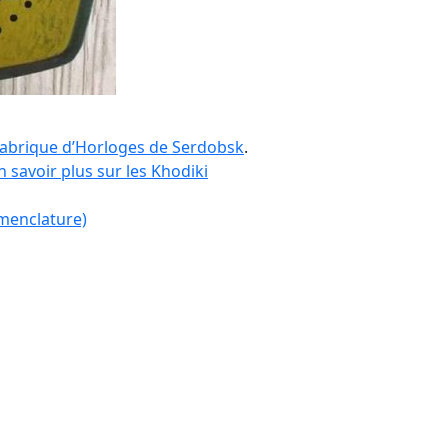
abrique d’Horloges de Serdobsk
.
 savoir plus sur les Khodiki
menclature)