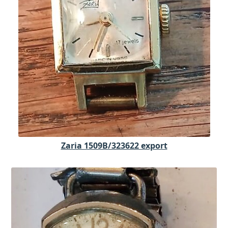
Zaria 1509B/323622 export