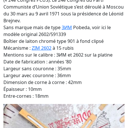
(« 24e Congrès PCUS). Le 24e Congrès du Parti
Communiste d’Union Soviétique s’est déroulé à Moscou
du 30 mars au 9 avril 1971 sous la présidence de Léonid
Brejnev.
Sans marque mais de type
ЗИМ
Pobeda, voir ici le
modèle original 2602/591339
Boîtier de laiton chromé type 901 à fond clipsé
Mécanisme :
ZIM 2602
à 15 rubis
Mentions sur le calibre : ЗИМ et 2602 sur la platine
Date de fabrication : années ’80
Largeur sans couronne : 35mm
Largeur avec couronne : 36mm
Dimension de corne à corne : 42mm
Épaisseur : 10mm
Entre-cornes : 18mm