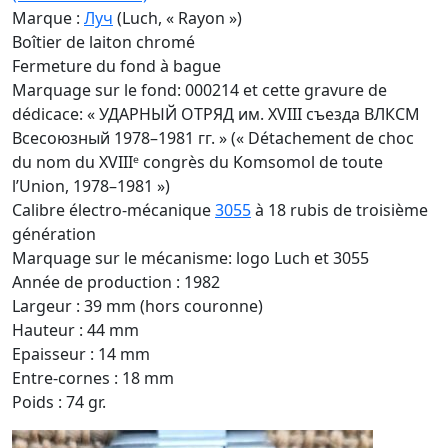
Marque :
Луч
(Luch, « Rayon »)
Boîtier de laiton chromé
Fermeture du fond à bague
Marquage sur le fond: 000214 et cette gravure de
dédicace: « УДАРНЫЙ ОТРЯД им. XVIII съезда ВЛКСМ
Всесоюзный 1978–1981 гг. » (« Détachement de choc
du nom du XVIIIᵉ congrès du Komsomol de toute
l’Union, 1978–1981 »)
Calibre électro-mécanique
3055
à 18 rubis de troisième
génération
Marquage sur le mécanisme: logo Luch et 3055
Année de production : 1982
Largeur : 39 mm (hors couronne)
Hauteur : 44 mm
Epaisseur : 14 mm
Entre-cornes : 18 mm
Poids : 74 gr.