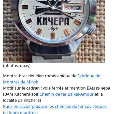
(photos: ebay)
Montre-bracelet électromécanique de
Fabrique de
Montres de Minsk
Motif sur le cadran : voie ferrée et mention БАм кичера
(BAM Kitchera soit
Chemin de fer Baïkal-Amour
et la
localité de Kitchera)
Pour en savoir plus sur les chemins de fer soviétiques
(et leurs montres)