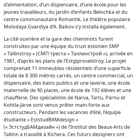
d’alimentation, d’un dispensaire, d’une école pour les
jeunes travailleurs, du jardin d’enfants Belochka et du
centre communautaire Romantik. Le théâtre populaire
Molodaya Gvardiya d’A. Baikov s’y installa également.
La cité ouvrière et la gare des cheminots furent
construites par une équipe du trust estonien SMP
« Tallinstroy » (СМП треста « Таллинстрой »), arrivée en
1981, d’après les plans de l’Estgiproselstroy. Le projet
comprenait 11 immeubles résidentiels d’une superficie
totale de 8 300 mètres carrés, un centre commercial, un
dispensaire, des bains publics et une laverie, une école
maternelle de 90 places, une école de 192 élèves et une
chaufferie. Des spécialistes de Narva, Tartu, Pärnu et
Kohtla-Järve sont venus prêter main-forte aux
constructeurs. Pendant les vacances d’été, l’équipe
étudiante « EststudBAMdesign »
(« ЭстстудБАМдизайн ») de l’Institut des Beaux-Arts de
Tallinn a travaillé à Kichera. Ces futurs designers ont