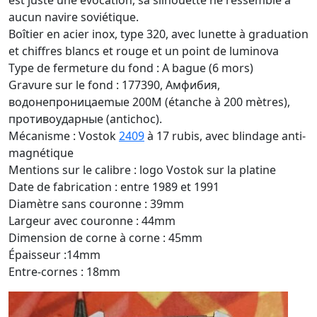
est juste une évocation, sa silhouette ne ressemble à
aucun navire soviétique.
Boîtier en acier inox, type 320, avec lunette à graduation
et chiffres blancs et rouge et un point de luminova
Type de fermeture du fond : A bague (6 mors)
Gravure sur le fond : 177390, Амфибия,
водонепроницаemыe 200M (étanche à 200 mètres),
противоударные (antichoc).
Mécanisme : Vostok
2409
à 17 rubis, avec blindage anti-
magnétique
Mentions sur le calibre : logo Vostok sur la platine
Date de fabrication : entre 1989 et 1991
Diamètre sans couronne : 39mm
Largeur avec couronne : 44mm
Dimension de corne à corne : 45mm
Épaisseur :14mm
Entre-cornes : 18mm