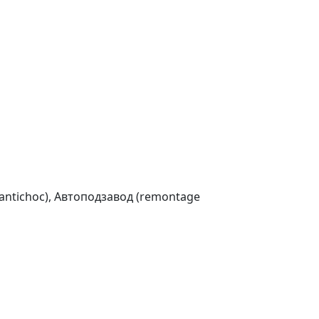
ntichoc), Aвтоподзавод (remontage