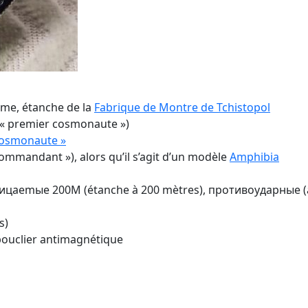
ème, étanche de la
Fabrique de Montre de Tchistopol
(« premier cosmonaute »)
 cosmonaute »
ommandant »), alors qu’il s’agit d’un modèle
Amphibia
цаemыe 200M (étanche à 200 mètres), противоударные (a
s)
 bouclier antimagnétique