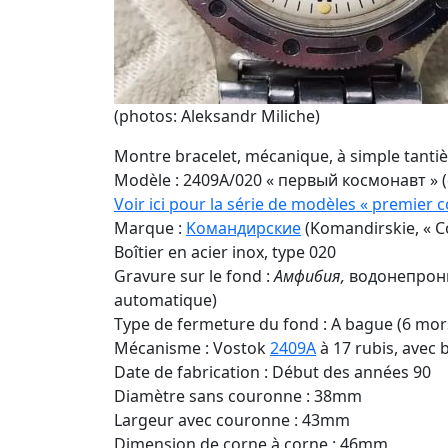
(photos: Aleksandr Miliche)
Montre bracelet, mécanique, à simple tanti
Modèle : 2409A/020 « первый космонавт » 
Voir ici pour la série de modèles « premier
Marque :
Kомандирские
(Komandirskie, « C
Boîtier en acier inox, type 020
Gravure sur le fond :
Амфибия,
водонепрони
automatique)
Type de fermeture du fond : A bague (6 mor
Mécanisme : Vostok
2409A
à 17 rubis, avec
Date de fabrication : Début des années 90
Diamètre sans couronne : 38mm
Largeur avec couronne : 43mm
Dimension de corne à corne : 46mm