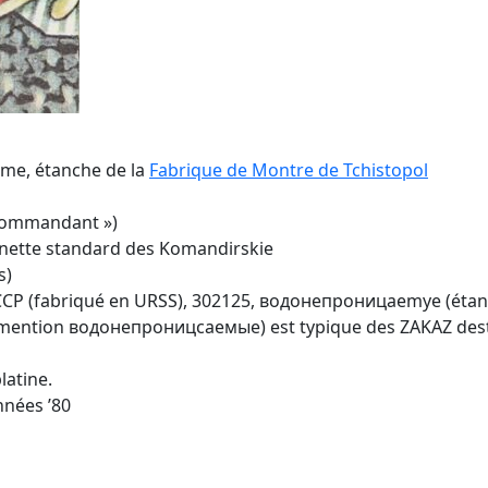
ème, étanche de la
Fabrique de Montre de Tchistopol
Commandant »)
 lunette standard des Komandirskie
s)
ССР (fabriqué en URSS), 302125, водонепроницаemye (étan
ule mention водонепроницсаемые) est typique des ZAKAZ dest
latine.
nnées ’80