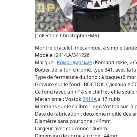
(collection Christophe/FMR)
Montre bracelet, mécanique, à simple tanti
Modèle : 2414.A/341226
Marque :
Kомандирские
(Komandirskie, « 
Boîtier de laiton chromé, type 341, avec la
Type de fermeture du fond : à bague (6 mor
Gravure sur le fond : BOCTOK, Сделано в С
Ce fond (avec un n° à six chiffres et la se
Mécanisme : Vostok
2414A
à 17 rubis
Mentions sur le calibre : logo Vostok sur la p
Date de fabrication : deuxième moitié des a
Diamètre sans couronne : 44mm
Largeur avec couronne : 46mm
Dimension de corne à corne : 44mm