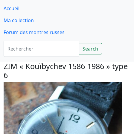
Accueil
Ma collection
Forum des montres russes
Rechercher
Search
ZIM « Kouïbychev 1586-1986 » type
6