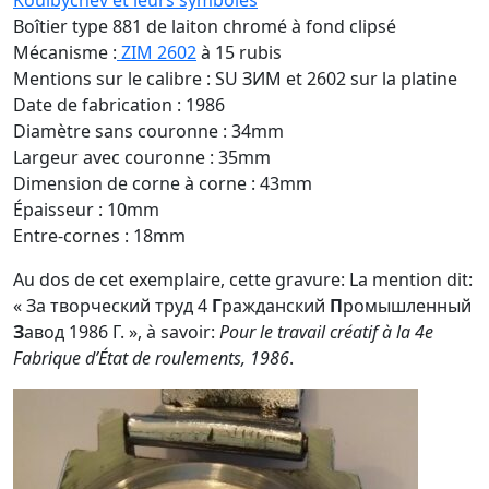
Kouïbychev et leurs symboles
Boîtier type 881 de laiton chromé à fond clipsé
Mécanisme :
ZIM 2602
à 15 rubis
Mentions sur le calibre : SU ЗИМ et 2602 sur la platine
Date de fabrication : 1986
Diamètre sans couronne : 34mm
Largeur avec couronne : 35mm
Dimension de corne à corne : 43mm
Épaisseur : 10mm
Entre-cornes : 18mm
Au dos de cet exemplaire, cette gravure: La mention dit:
« За творческий труд 4
Г
ражданский
П
ромышленный
З
авод 1986 Г. », à savoir:
Pour le travail créatif à la 4e
Fabrique d’État de roulements, 1986
.