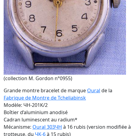
(collection M. Gordon n°0955)
Grande montre bracelet de marque
Oural
de la
Fabrique de Montre de Tcheliabinsk
Modèle: ЧH-201K/2
Boîtier d’aluminium anodisé
Cadran luminescent au radium*
Mécanisme:
Oural 303ЧH
à 16 rubis (version modifiée à
trotteuse, du
ЧK-6
à 15 rubis)