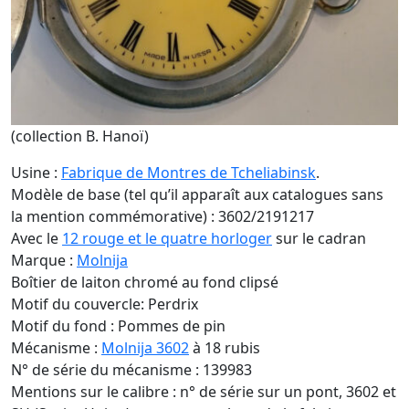
(collection B. Hanoï)
Usine :
Fabrique de Montres de Tcheliabinsk
.
Modèle de base (tel qu’il apparaît aux catalogues sans
la mention commémorative) : 3602/2191217
Avec le
12 rouge et le quatre horloger
sur le cadran
Marque :
Molnija
Boîtier de laiton chromé au fond clipsé
Motif du couvercle: Perdrix
Motif du fond : Pommes de pin
Mécanisme :
Molnija 3602
à 18 rubis
N° de série du mécanisme : 139983
Mentions sur le calibre : n° de série sur un pont, 3602 et