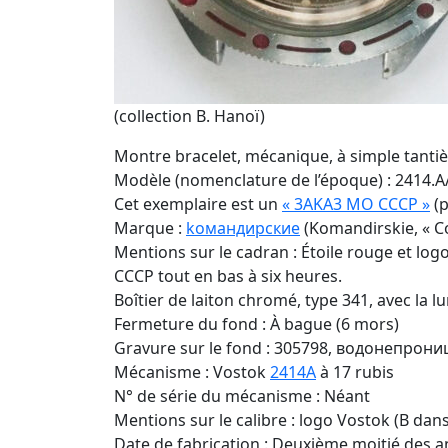
(collection B. Hanoï)
Montre bracelet, mécanique, à simple tanti
Modèle (nomenclature de l’époque) : 2414.A
Cet exemplaire est un
« 3AKA3 MO CCCP »
(p
Marque :
kомандирские
(Komandirskie, « 
Mentions sur le cadran : Étoile rouge et lo
CCCP tout en bas à six heures.
Boîtier de laiton chromé, type 341, avec la
Fermeture du fond : À bague (6 mors)
Gravure sur le fond : 305798, водонепрон
Mécanisme : Vostok
2414A
à 17 rubis
N° de série du mécanisme : Néant
Mentions sur le calibre : logo Vostok (B dans
Date de fabrication : Deuxième moitié des a