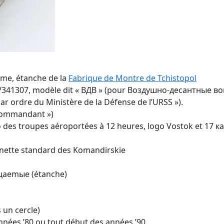
ème, étanche de la
Fabrique de Montre de Tchistopol
/341307, modèle dit « ВДВ » (pour Воздушно-десантные вой
ar ordre du Ministère de la Défense de l’URSS »).
Commandant »)
go des troupes aéroportées à 12 heures, logo Vostok et 17 к
 lunette standard des Komandirskie
ицаemыe (étanche)
 un cercle)
nnées ’80 ou tout début des années ’90