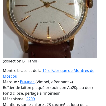
(collection B. Hanoï)
Montre bracelet de la
1ère Fabrique de Montres de
Moscou
Marque :
Вымпел
(Vimpel, « Pennant »)
Boîtier de laiton plaqué or (poinçon Au20µ au dos)
Fond clipsé, perlage à l’intérieur
Mécanisme :
2209
Mentions sur le calibre : 23 камней et logo de la