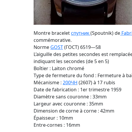
Montre bracelet
спутник
(Spoutnik) de
Fabr
commémorative.
Norme
GOST
(ГОСТ) 6519—58
L’aiguille des petites secondes est remplacé
indiquant les secondes (de 5 en 5)
Boîtier : Laiton chromé
Type de fermeture du fond : Fermeture à ba
Mécanisme :
200ЧН
(2607) à 17 rubis
Date de fabrication : 1er trimestre 1959
Diamètre sans couronne : 33mm
Largeur avec couronne : 35mm
Dimension de corne à corne : 42mm
Épaisseur : 10mm
Entre-cornes : 16mm