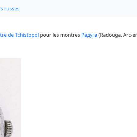
s russes
re de Tchistopol
pour les montres
Радуга
(Radouga, Arc-en