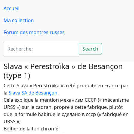
Accueil
Ma collection
Forum des montres russes
Rechercher
Search
Slava « Perestroïka » de Besançon
(type 1)
Cette Slava « Perestroïka » a été produite en France par
la
Slava SA de Besançon
.
Cela explique la mention механизм CCCP (« mécanisme
URSS ») sur le cadran, propre à cette fabrique, plutôt
que la formule habituelle cделано в cccp
(
« fabriqué en
URSS »).
Boîtier de laiton chromé