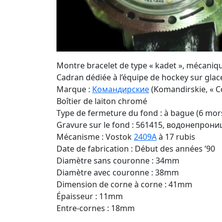
Montre bracelet de type « kadet », mécaniq
Cadran dédiée à l’équipe de hockey sur glace 
Marque :
Kомандирские
(Komandirskie, « 
Boîtier de laiton chromé
Type de fermeture du fond : à bague (6 mor
Gravure sur le fond : 561415, водонепрониц
Mécanisme : Vostok
2409A
à 17 rubis
Date de fabrication : Début des années ’90
Diamètre sans couronne : 34mm
Diamètre avec couronne : 38mm
Dimension de corne à corne : 41mm
Épaisseur : 11mm
Entre-cornes : 18mm