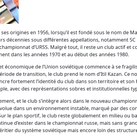
 ses origines en 1956, lorsqu’il est fondé sous le nom de M
eurs décennies sous différentes appellations, notamment SC
mpionnat d’URSS. Malgré tout, il reste un club actif et com
ment dans les années 1970 et au début des années 1980.
f et économique de l’Union soviétique commence à se fragili
ériode de transition, le club prend le nom d’Itil Kazan. Ce n
ncre fortement l’identité du club dans son territoire et son hi
le, avec des représentations sobres et institutionnelles ty
lement, et le club s’intègre alors dans le nouveau championna
évolue dans un environnement instable, marqué par des con
r le plan sportif, le club reste globalement en milieu ou ba
ontinue d’exister dans le championnat russe, mais sans grand
, héritier du système soviétique mais encore loin des struc