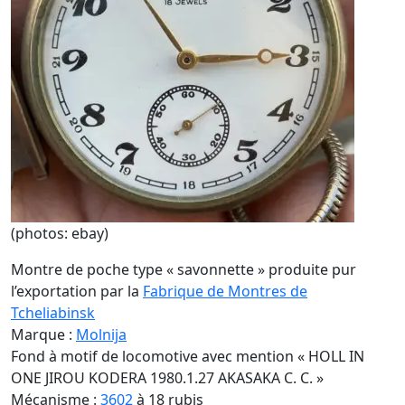
(photos: ebay)
Montre de poche type « savonnette » produite pur
l’exportation par la
Fabrique de Montres de
Tcheliabinsk
Marque :
Molnija
Fond à motif de locomotive avec mention « HOLL IN
ONE JIROU KODERA 1980.1.27 AKASAKA C. C. »
Mécanisme :
3602
à 18 rubis