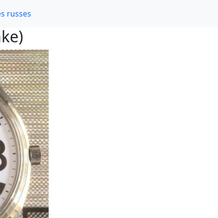
s russes
ake)