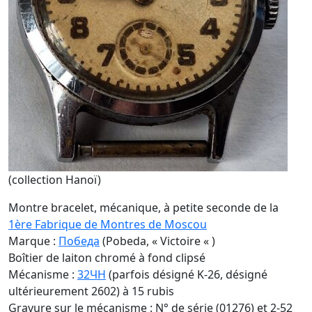
(collection Hanoï)
Montre bracelet, mécanique, à petite seconde de la
1ère Fabrique de Montres de Moscou
Marque :
Победа
(Pobeda, « Victoire « )
Boîtier de laiton chromé à fond clipsé
Mécanisme :
32ЧН
(parfois désigné K-26, désigné
ultérieurement 2602) à 15 rubis
Gravure sur le mécanisme : N° de série (01276) et 2-52