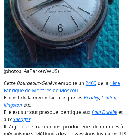
(photos: AaParker/WUS)
Cette
Bourdeaux-Genève
emboite un
2409
de la
1ère
Fabrique de Montres de Moscou
.
Elle est de la même facture que les
Bentley
,
Clinton
,
Kingston
etc.
Elle est surtout presque identique aux
Paul Durelle
et
aux
Sheaffer
.
Il s’agit d’une marque des producteurs de montres à
mécanisme soviétiques des possessions insulaires US.