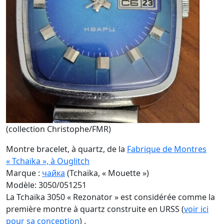
(collection Christophe/FMR)
Montre bracelet, à quartz, de la
Fabrique de Montres
« Tchaïka », à Ouglitch
Marque :
чайка
(Tchaïka, « Mouette »)
Modèle: 3050/051251
La Tchaïka 3050 « Rezonator » est considérée comme la
première montre à quartz construite en URSS (
voir ici
pour sa conception
) .