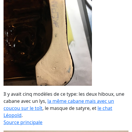
Il y avait cinq modèles de ce type: les deux hiboux, une
cabane avec un lys,
la même cabane mais avec un
coucou sur le toît
, le masque de satyre, et
le chat
Léopold
.
Source principale