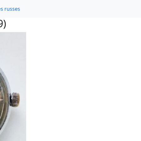
s russes
9)