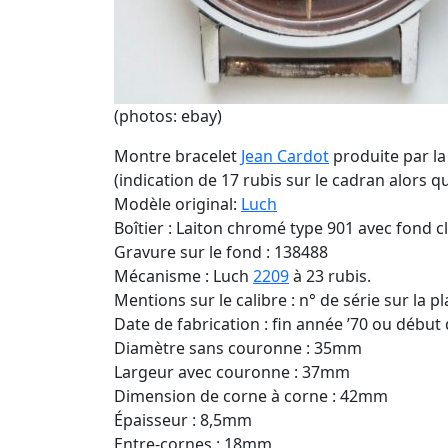
(photos: ebay)
Montre bracelet
Jean Cardot
produite par l
(indication de 17 rubis sur le cadran alors q
Modèle original:
Luch
Boîtier : Laiton chromé type 901 avec fond c
Gravure sur le fond : 138488
Mécanisme : Luch
2209
à 23 rubis.
Mentions sur le calibre : n° de série sur la pl
Date de fabrication : fin année ’70 ou début
Diamètre sans couronne : 35mm
Largeur avec couronne : 37mm
Dimension de corne à corne : 42mm
Épaisseur : 8,5mm
Entre-cornes : 18mm