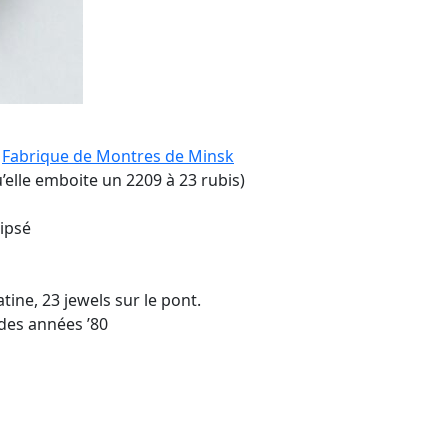
a
Fabrique de Montres de Minsk
u’elle emboite un 2209 à 23 rubis)
lipsé
atine, 23 jewels sur le pont.
 des années ’80