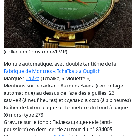
(collection Christophe/FMR)
Montre automatique, avec double tantième de la
Fabrique de Montres « Tchaïka » à Ouglich
Marque :
чайка
(Tchaïka, « Mouette »)
Mentions sur le cadran : AвтоподЗавод (remontage
automatique) au dessus de l’axe des aiguilles, 23
камней (à neuf heures) et cделано в cccp (à six heures)
Boîtier de laiton plaqué or, fermeture du fond à bague
(6 mors) type 273
Gravure sur le fond : Пьілезащищенньіе (anti-
poussière) en demi-cercle au tour du n° 834005