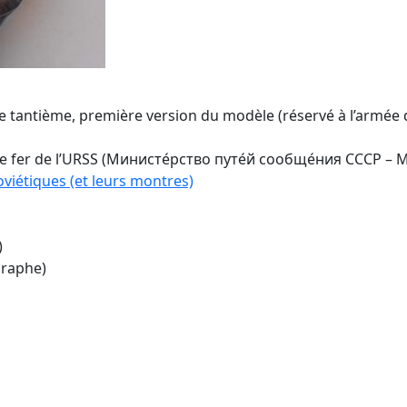
tantième, première version du modèle (réservé à l’armée de 
de fer de l’URSS (Министе́рство путе́й сообще́ния СССР –
oviétiques (et leurs montres)
)
graphe)