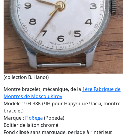
(collection B. Hanoï)
Montre bracelet, mécanique, de la
1ère Fabrique de
Montres de Moscou Kirov
Modèle : ЧH-38K (ЧH pour Наручные Часы, montre-
bracelet)
Marque :
Победа
(Pobeda)
Boitier de laiton chromé
Fond clipsé sans marquage, perlage à l’intérieur.