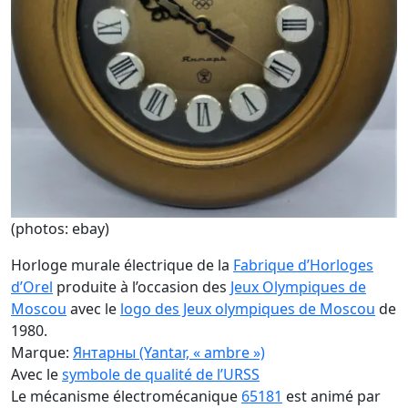
(photos: ebay)
Horloge murale électrique de la
Fabrique d’Horloges
d’Orel
produite à l’occasion des
Jeux Olympiques de
Moscou
avec le
logo des Jeux olympiques de Moscou
de
1980.
Marque:
Янтарны (Yantar, « ambre »)
Avec le
symbole de qualité de l’URSS
Le mécanisme électromécanique
65181
est animé par