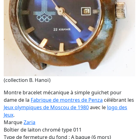
(collection B. Hanoï)
Montre bracelet mécanique à simple guichet pour
dame de la
Fabrique de montres de Penza
célébrant les
Jeux olympiques de Moscou de 1980
avec le
logo des
Jeux
.
Marque
Zaria
Boîtier de laiton chromé type 011
Type de fermeture du fond : A bague (6 mors)