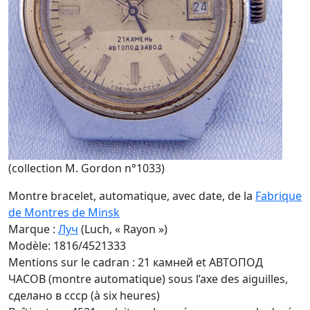
(collection M. Gordon n°1033)
Montre bracelet, automatique, avec date, de la
Fabrique
de Montres de Minsk
Marque :
Луч
(Luch, « Rayon »)
Modèle: 1816/4521333
Mentions sur le cadran : 21 камней et АВТОПОД
ЧАСОВ (montre automatique) sous l’axe des aiguilles,
cделано в cccp (à six heures)