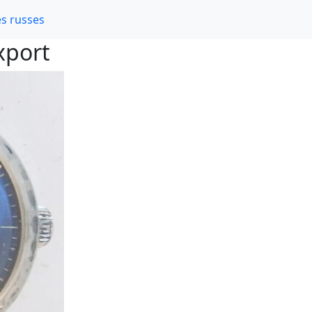
s russes
xport