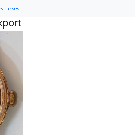
s russes
xport